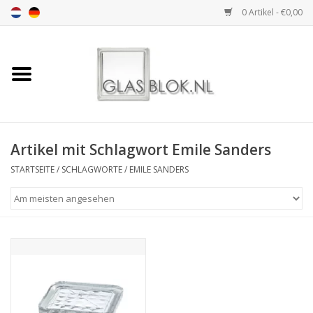
0 Artikel - €0,00
Startseite
BASIC COLLECTION
Artikel mit Schlagwort Emile Sanders
DESIGN COLLECTION
STARTSEITE
/
SCHLAGWORTE
/
EMILE SANDERS
TECHNOLOGY
COLLECTION
INSTALLATION |
ACCESSORIES
DIMENSION