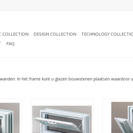
C COLLECTION
DESIGN COLLECTION
TECHNOLOGY COLLECTI
T
FAQ
wanden. In het frame kunt u glazen bouwstenen plaatsen waardoor u 
openbare
Dit kant en klare openbare
Dit kant en 
 voor het
venster is geschikt voor het
venster is ge
n bouwsteen
inmetselen bij glazen bouwsteen
inmetselen bij 
ampje is
wanden. Het klapraampje is
wanden. Het 
cht te doen
makkelijk open en dicht te doen
makkelijk open 
 op het
met een schuifje op het
met een sch