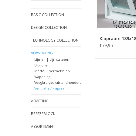
raamwerk.
BASIC COLLECTION
- Uitgevoerd met vl
- Makkelijk in te metsel
DESIGN COLLECTION
TOEVOEGEN AAN WI
Klapraam 189x1
TECHNOLOGY COLLECTION
€79,95
VERWERKING
Lijmen | Lijmsysteem
U-profiel
Mortel | Vermetselen
Wapening
Voegkruisjes /afstandhouders
Ventilatie / klapraam
AFMETING
BREEZEBLOCK
ASSORTIMENT