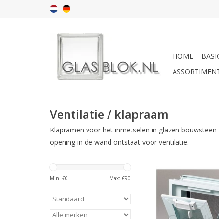
HOME
BASI
ASSORTIMEN
Ventilatie / klapraam
Klapramen voor het inmetselen in glazen bouwsteen 
opening in de wand ontstaat voor ventilatie.
Dit kant en klare 
venster is geschikt
Min: €
0
Max: €
90
inmetselen bij glaze
wanden. Het klapra
makkelijk open en di
met een schuifje