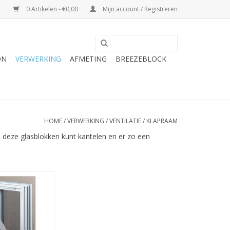
0 Artikelen - €0,00
Mijn account / Registreren
ON
VERWERKING
AFMETING
BREEZEBLOCK
HOME
/
VERWERKING
/
VENTILATIE / KLAPRAAM
deze glasblokken kunt kantelen en er zo een
klare openbare
schikt voor het
glazen bouwsteen
klapraampje is
en dicht te doen
uifje op het