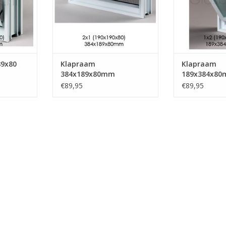
raamwerk.
raam
iegengaas.
- Uitgevoerd met vliegengaas.
- Uitgevoerd m
en of te v...
- Makkelijk in te metselen of te v...
- Makkelijk in te 
NKELWAGEN
TOEVOEGEN AAN WINKELWAGEN
TOEVOEGEN AA
89x80
Klapraam
Klapraam
384x189x80mm
189x384x8
€89,95
€89,95