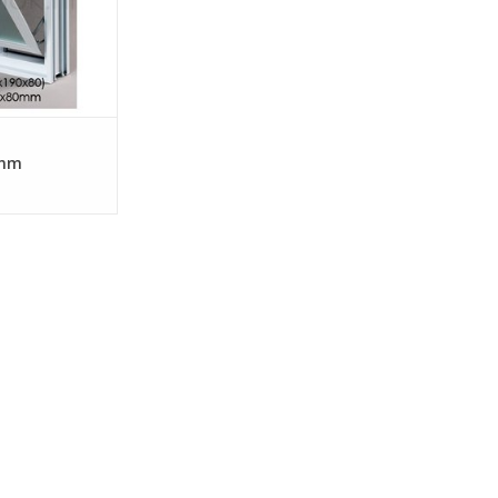
werk.
et vliegengaas.
metselen of te v...
N WINKELWAGEN
0mm