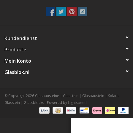
breezeblock
Assortiment
Kundendienst
Produkte
Mein Konto
Glasblok.nl
© Copyright 2026 Glasbausteine | Glasstein | Glasbaustein | Solaris
Glasstein | Glassblocks - Powered by
Lightspeed