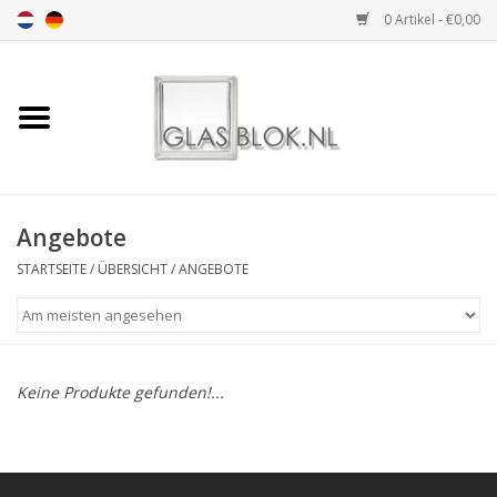
0 Artikel - €0,00
Startseite
BASIC COLLECTION
Angebote
DESIGN COLLECTION
STARTSEITE
/
ÜBERSICHT
/
ANGEBOTE
TECHNOLOGY
COLLECTION
INSTALLATION |
Keine Produkte gefunden!...
ACCESSORIES
DIMENSION