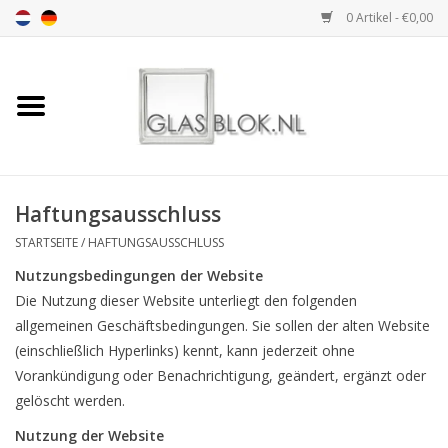
0 Artikel - €0,00
Startseite
BASIC COLLECTION
Haftungsausschluss
DESIGN COLLECTION
STARTSEITE
/
HAFTUNGSAUSSCHLUSS
TECHNOLOGY
Nutzungsbedingungen der Website
COLLECTION
Die Nutzung dieser Website unterliegt den folgenden
allgemeinen Geschäftsbedingungen. Sie sollen der alten Website
INSTALLATION |
(einschließlich Hyperlinks) kennt, kann jederzeit ohne
ACCESSORIES
Vorankündigung oder Benachrichtigung, geändert, ergänzt oder
gelöscht werden.
DIMENSION
Nutzung der Website