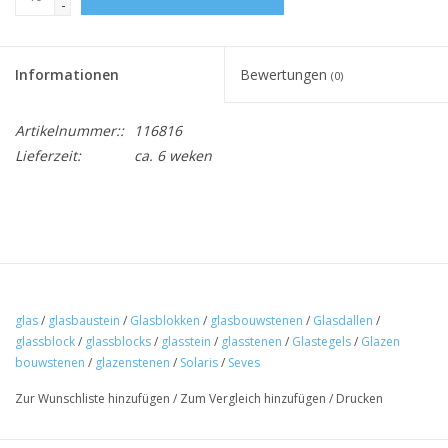
-
Informationen
Bewertungen
(0)
Artikelnummer::
116816
Lieferzeit:
ca. 6 weken
glas
/
glasbaustein
/
Glasblokken
/
glasbouwstenen
/
Glasdallen
/
glassblock
/
glassblocks
/
glasstein
/
glasstenen
/
Glastegels
/
Glazen
bouwstenen
/
glazenstenen
/
Solaris
/
Seves
Zur Wunschliste hinzufügen
/
Zum Vergleich hinzufügen
/
Drucken