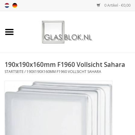
0 Artikel - €0,00
Startseite
BASIC COLLECTION
190x190x160mm F1960 Vollsicht Sahara
DESIGN COLLECTION
STARTSEITE
/
190X190X160MM F1960 VOLLSICHT SAHARA
TECHNOLOGY
COLLECTION
INSTALLATION |
ACCESSORIES
DIMENSION