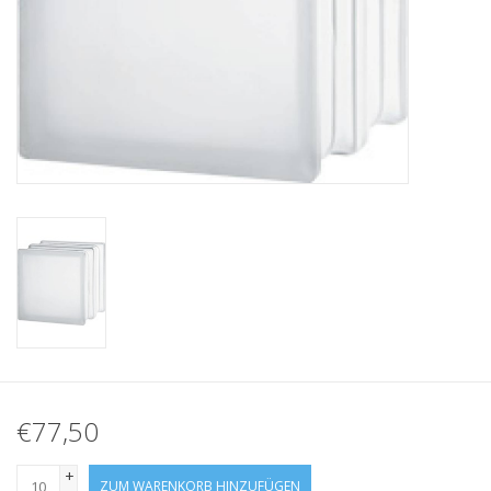
breezeblock
Assortiment
€77,50
+
ZUM WARENKORB HINZUFÜGEN