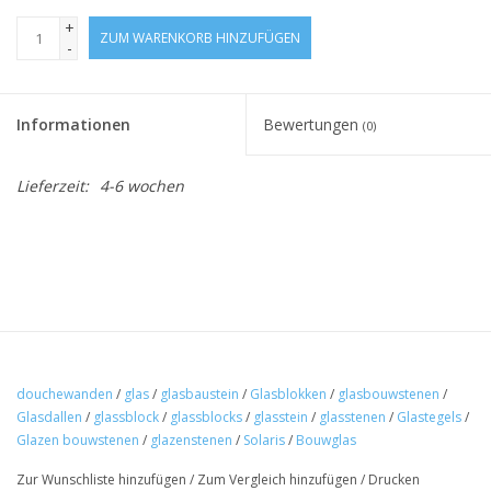
+
ZUM WARENKORB HINZUFÜGEN
-
Informationen
Bewertungen
(0)
Lieferzeit:
4-6 wochen
douchewanden
/
glas
/
glasbaustein
/
Glasblokken
/
glasbouwstenen
/
Glasdallen
/
glassblock
/
glassblocks
/
glasstein
/
glasstenen
/
Glastegels
/
Glazen bouwstenen
/
glazenstenen
/
Solaris
/
Bouwglas
Zur Wunschliste hinzufügen
/
Zum Vergleich hinzufügen
/
Drucken