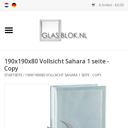
0 Artikel - €0,00
Startseite
BASIC COLLECTION
190x190x80 Vollsicht Sahara 1 seite -
DESIGN COLLECTION
Copy
STARTSEITE
/
190X190X80 VOLLSICHT SAHARA 1 SEITE - COPY
TECHNOLOGY
COLLECTION
INSTALLATION |
ACCESSORIES
DIMENSION