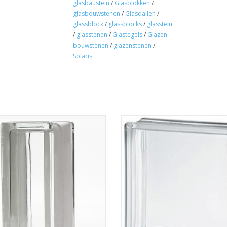
glasbaustein
/
Glasblokken
/
glasbouwstenen
/
Glasdallen
/
glassblock
/
glassblocks
/
glasstein
/
glasstenen
/
Glastegels
/
Glazen
bouwstenen
/
glazenstenen
/
Solaris
seves 190x90x80 Vollsicht
Seves 240x240x80 Vollsicht
UM WARENKORB HINZUFÜGEN
ZUM WARENKORB HINZUFÜG