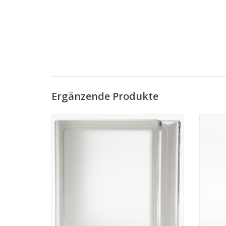
Ergänzende Produkte
190x190x80 Vollsicht Sahara
ZUM WARENKORB HINZUFÜGEN
Z