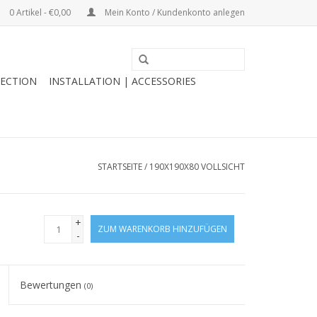
0 Artikel - €0,00
Mein Konto / Kundenkonto anlegen
ECTION
INSTALLATION | ACCESSORIES
STARTSEITE
/
190X190X80 VOLLSICHT
+
ZUM WARENKORB HINZUFÜGEN
-
Bewertungen
(0)