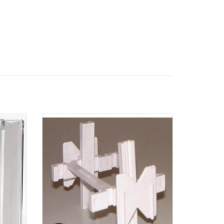
Verlegekreuze 8cm
ZUM WARENKORB HINZUFÜGEN
EN