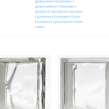
glasbaustein
/
Glasblokken
/
glasbouwstenen
/
Glasdallen
/
glassblock
/
glassblocks
/
glasstein
/
glasstenen
/
Glastegels
/
Glazen
bouwstenen
/
glazenstenen
/
Seves
/
seves
Eindstein Wolke
190x190x80 Wolke
UM WARENKORB HINZUFÜGEN
ZUM WARENKORB HINZUFÜG