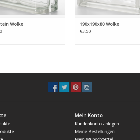
tein Wolke
190x190x80 Wolke
0
€3,50
kte
Mein Konto
dukte
Kundenkonto anlegen
odukte
Meine Bestellungen
te
Mein Wunschzettel