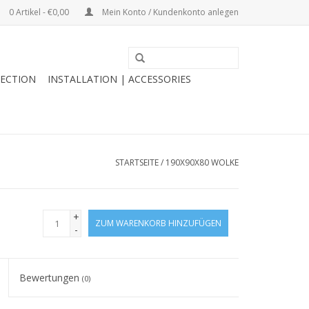
0 Artikel - €0,00
Mein Konto / Kundenkonto anlegen
ECTION
INSTALLATION | ACCESSORIES
STARTSEITE
/
190X90X80 WOLKE
+
ZUM WARENKORB HINZUFÜGEN
-
Bewertungen
(0)