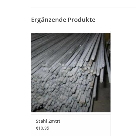
Ergänzende Produkte
ImmerRostFreiStahl verzinkt 6mm
Verstärkungen rund um die Glasbausteine​​.
Diese Verstärkung soll horizontal und
vertikal in den Gelenken für eine feste
Wand handhaben. Länge 2 Meter.
ZUM WARENKORB HINZUFÜGEN
Stahl 2mtr)
€10,95