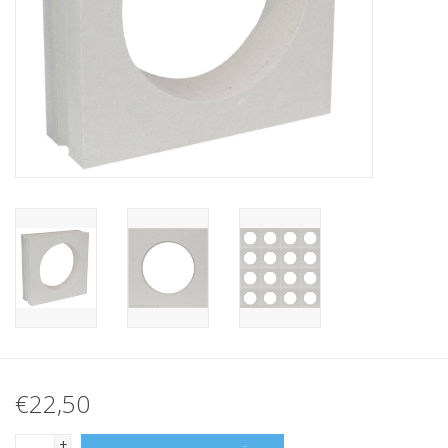
breezeblock
Assortiment
€22,50
+