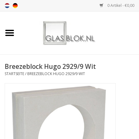
0 Artikel - €0,00
Startseite
BASIC COLLECTION
Breezeblock Hugo 2929/9 Wit
DESIGN COLLECTION
STARTSEITE
/
BREEZEBLOCK HUGO 2929/9 WIT
TECHNOLOGY
COLLECTION
INSTALLATION |
ACCESSORIES
DIMENSION