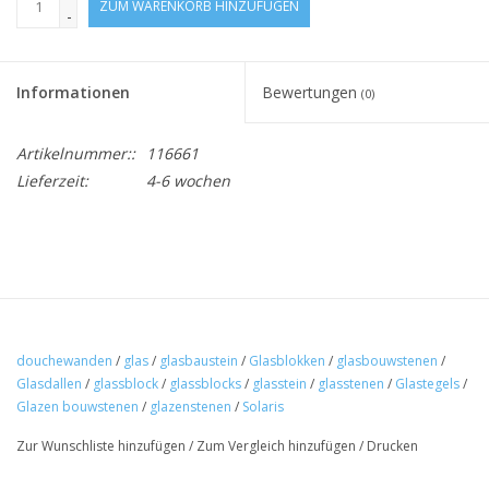
ZUM WARENKORB HINZUFÜGEN
-
Informationen
Bewertungen
(0)
Artikelnummer::
116661
Lieferzeit:
4-6 wochen
douchewanden
/
glas
/
glasbaustein
/
Glasblokken
/
glasbouwstenen
/
Glasdallen
/
glassblock
/
glassblocks
/
glasstein
/
glasstenen
/
Glastegels
/
Glazen bouwstenen
/
glazenstenen
/
Solaris
Zur Wunschliste hinzufügen
/
Zum Vergleich hinzufügen
/
Drucken