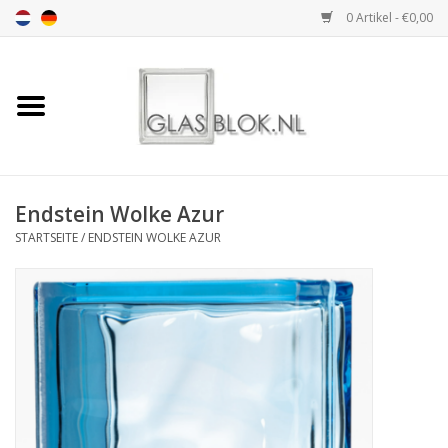
0 Artikel - €0,00
Startseite
BASIC COLLECTION
Endstein Wolke Azur
DESIGN COLLECTION
STARTSEITE
/
ENDSTEIN WOLKE AZUR
TECHNOLOGY
COLLECTION
INSTALLATION |
ACCESSORIES
DIMENSION