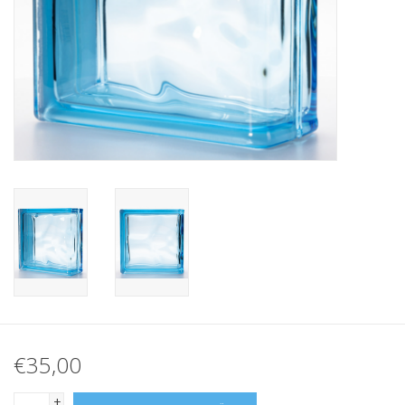
breezeblock
Assortiment
€35,00
+