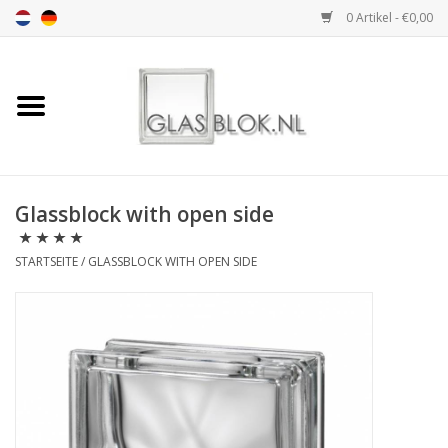
0 Artikel - €0,00
Startseite
BASIC COLLECTION
Glassblock with open side
DESIGN COLLECTION
STARTSEITE
/
GLASSBLOCK WITH OPEN SIDE
TECHNOLOGY
COLLECTION
INSTALLATION |
ACCESSORIES
DIMENSION