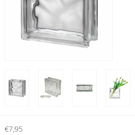
breezeblock
Assortiment
€7,95