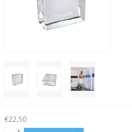
breezeblock
Assortiment
€22,50
+