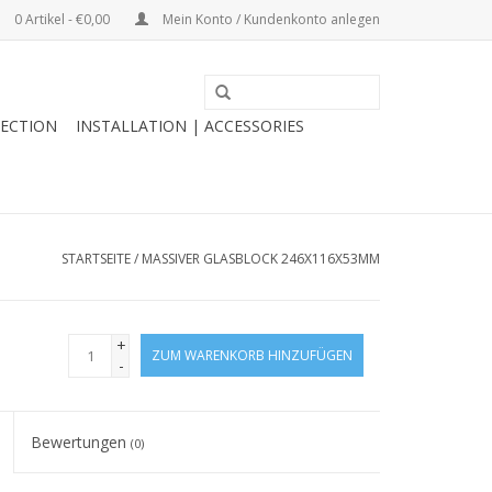
0 Artikel - €0,00
Mein Konto / Kundenkonto anlegen
ECTION
INSTALLATION | ACCESSORIES
STARTSEITE
/
MASSIVER GLASBLOCK 246X116X53MM
+
ZUM WARENKORB HINZUFÜGEN
-
Bewertungen
(0)