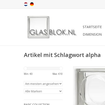
STARTSEITE
DIMENSION
Artikel mit Schlagwort alpha
Bouwglas 190x190x
Min: €
0
Max: €
10
ZUM WARENKORB HI
BASIC COLLECTION