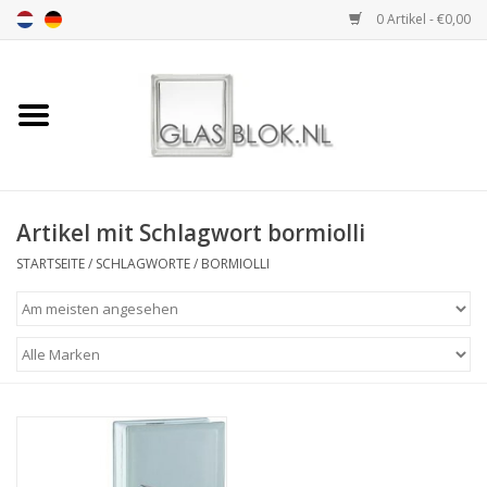
0 Artikel - €0,00
Startseite
BASIC COLLECTION
Artikel mit Schlagwort bormiolli
DESIGN COLLECTION
STARTSEITE
/
SCHLAGWORTE
/
BORMIOLLI
TECHNOLOGY
COLLECTION
INSTALLATION |
ACCESSORIES
DIMENSION