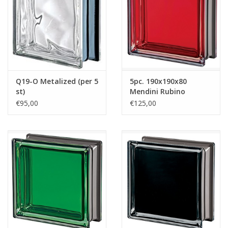
breezeblock
Assortiment
Q19-O Metalized (per 5
5pc. 190x190x80
st)
Mendini Rubino
€95,00
€125,00