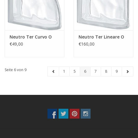
Neutro Ter Curvo O
Neutro Ter Lineare O
€49,00
€160,00
Seite 6 von 9
1
5
6
7
8
9