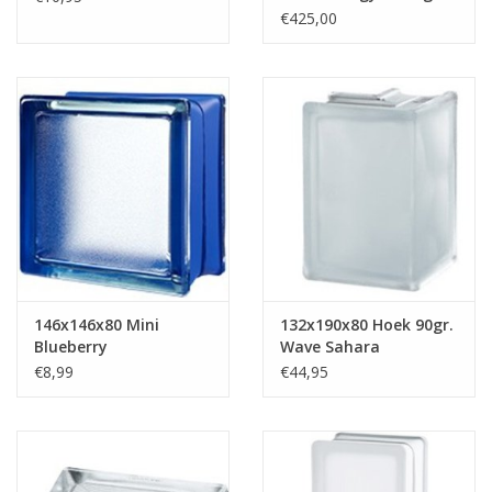
1.4
€425,00
146x146x80 Mini
132x190x80 Hoek 90gr.
Blueberry
Wave Sahara
€8,99
€44,95