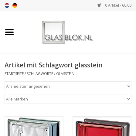
0 Artikel - €0,00
Startseite
BASIC COLLECTION
Artikel mit Schlagwort glasstein
DESIGN COLLECTION
STARTSEITE
/
SCHLAGWORTE
/
GLASSTEIN
TECHNOLOGY
COLLECTION
INSTALLATION |
ACCESSORIES
DIMENSION