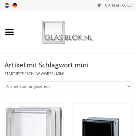
0 Artikel - €0,00
Startseite
BASIC COLLECTION
Artikel mit Schlagwort mini
DESIGN COLLECTION
STARTSEITE
/
SCHLAGWORTE
/
MINI
TECHNOLOGY
COLLECTION
INSTALLATION |
ACCESSORIES
DIMENSION