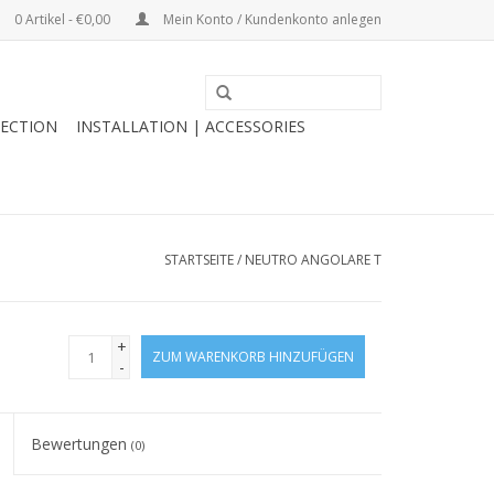
0 Artikel - €0,00
Mein Konto / Kundenkonto anlegen
ECTION
INSTALLATION | ACCESSORIES
STARTSEITE
/
NEUTRO ANGOLARE T
+
ZUM WARENKORB HINZUFÜGEN
-
Bewertungen
(0)