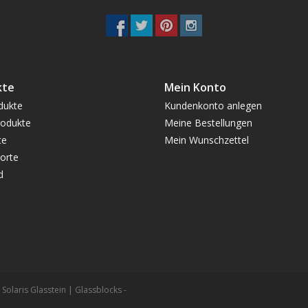
kte
Mein Konto
dukte
Kundenkonto anlegen
odukte
Meine Bestellungen
te
Mein Wunschzettel
orte
d
Solaris Glasstein | Glassblocks -