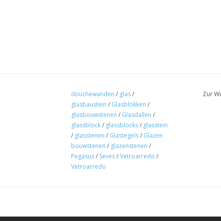
douchewanden
/
glas
/
Zur Wu
glasbaustein
/
Glasblokken
/
glasbouwstenen
/
Glasdallen
/
glassblock
/
glassblocks
/
glasstein
/
glasstenen
/
Glastegels
/
Glazen
bouwstenen
/
glazenstenen
/
Pegasus
/
Seves
/
Vetroarredo
/
Vetroarredo