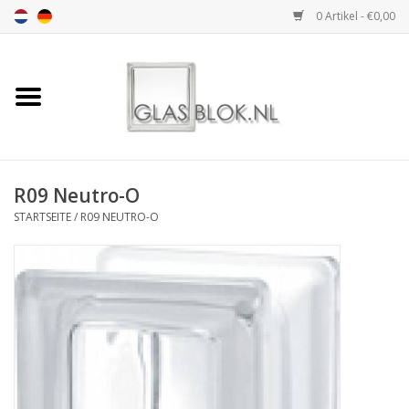
0 Artikel - €0,00
Startseite
BASIC COLLECTION
R09 Neutro-O
DESIGN COLLECTION
STARTSEITE
/
R09 NEUTRO-O
TECHNOLOGY
COLLECTION
INSTALLATION |
ACCESSORIES
DIMENSION