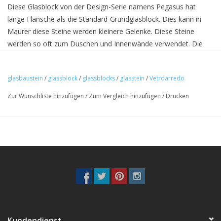
Diese Glasblock von der Design-Serie namens Pegasus hat
lange Flansche als die Standard-Grundglasblock. Dies kann in
Maurer diese Steine ​​werden kleinere Gelenke. Diese Steine ​​
werden so oft zum Duschen und Innenwände verwendet. Die
Fugendicken 2 mm! erfolgen. Dies gibt Ihnen mehr Glas geben
und weniger sichtbar. Verfugen kann mit einem Standard
glasbaustein
/
glassblock
/
glassblocks
/
glasstein
/
Vetroarredo
wasserdicht gemeinsame wie normale Fliesen geschehen. Diese
Steine ​​sind speziell bestellt und können nicht zurückgeschickt
Zur Wunschliste hinzufügen
/
Zum Vergleich hinzufügen
/
Drucken
werden.
Kundendienst