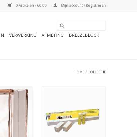
0 Artikelen - €0,00
Mijn account / Registreren
ON
VERWERKING
AFMETING
BREEZEBLOCK
HOME
/
COLLECTIE
0 Wave Rosa
Met het Quickfix glasblok
wstenen hebben
lijmpakket bouwt u eenvoudig
/ roze en hebben
een wand met glazen
t uiterlijk.
bouwstenen op. De voegen van
dit systeem zijn ca 5mm. In het
N WINKELWAGEN
pakket zit voldoende materiaal
om 1m2 te bouwen: dat zijn 25
stuks stenen uit de BASIS