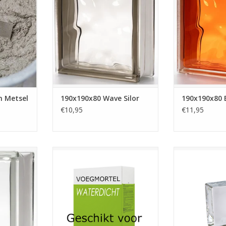
190x80. (5
de kleur Silor / bruin en hebben
uiterlijk. De kleu
n hoog) Deze
een gewolkt uiterlijk.
steen gespote
tig. Glas
steen alleen g
TOEVOEGEN AAN WINKELWAGEN
 zoals bij
binnen 
tenen.
TOEVOEGEN AA
NKELWAGEN
n Metsel
190x190x80 Wave Silor
190x190x80 B
€10,95
€11,95
teen is
De voegmortel voor het
De massieve gla
 Dit is de
lijmsysteem is grijs van kleur en is
een eyecatcher i
De afmeting
veel fijner dan de standaard
De blokken zijn
90x190x80.
voegmortel die voor glasblokken
er indrukwekke
n wij op
gebruikt wordt. Deze voegmortel
baksteen form
is vergelijkbaar met een
diverse manier
standaard tegelvoeg zoals in de
Liggend & sta
NKELWAGEN
badkamer gebruikt wordt.
laten zich gemak