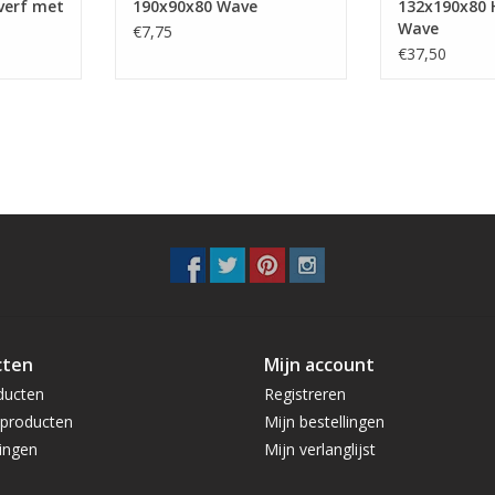
verf met
190x90x80 Wave
132x190x80 
Wave
€7,75
€37,50
cten
Mijn account
ducten
Registreren
producten
Mijn bestellingen
ingen
Mijn verlanglijst