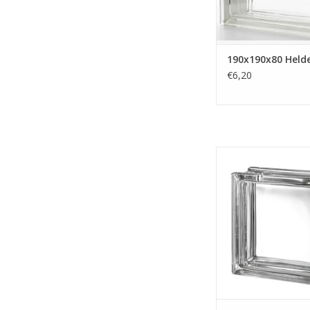
190x190x80 Held
€6,20
Heldere glazen bo
zonder verf met een
bijvoorbeeld lampjes 
Deze glazen bouwste
een afmeting van 19
en zijn helder. Er k
andere formaten 
worden. Aanvragen
doormailen naar
TOEVOEGEN AAN WI