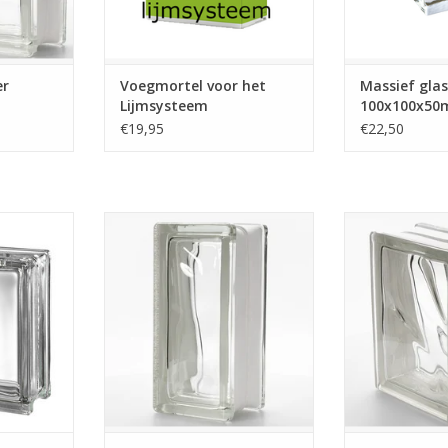
TOEVOEGEN AAN WINKELWAGEN
TOEVOEGEN AA
er
Voegmortel voor het
Massief gla
Lijmsysteem
100x100x5
€19,95
€22,50
uwstenen
Glazen bouwsteen in wave
Hoek glasblok, 
 opening om
uitvoering. Afmeting
Dit is de standa
in te doen.
190x90x80mm. Deze steen kan
De afmeting is 
nen hebben
horizontaal of verticaal verwerkt
gemeten: 132
0x190x80mm
worden in de wanden. Geschikt
hoog. En natuurli
unnen ook
voor binnen en buitengebruik.
een makkelijk
gemaakt
hoek van 90grad
TOEVOEGEN AAN WINKELWAGEN
 svp even
TOEVOEGEN AA
 ons.
NKELWAGEN