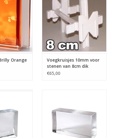
r is achteraf in de
glazen bouwstenen zijn te
n waardoor deze
gebruiken om een vaste
eschikt is voor
maatvoering te krijgen in het
gebruik.
voegwerk. Doordat de kruisjes
de stenen op de juiste plaats
N WINKELWAGEN
houden is het eenvoudiger om
de wanden recht te kri...
TOEVOEGEN AAN WINKELWAGEN
rilly Orange
Voegkruisjes 10mm voor
stenen van 8cm dik
€65,00
zen blokken zijn
Deze schitterende blokken van
n ieder interieur!
massief glas zijn er in vele
 robuust en zien
uitvoering en kleuren te krijgen.
nd uit. Door het
De glasblokken zijn geschikt om
aat zijn ze op
te verlijmen of plakken in binnen
en te verwerken.
en buitenruimtes.
and. De blokken
TOEVOEGEN AAN WINKELWAGEN
kelijk verlijmen.