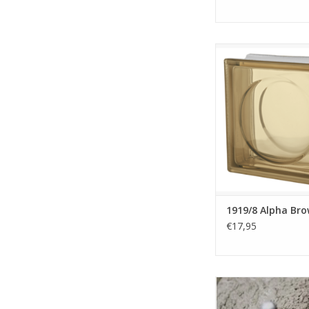
Deze glazen bouwst
afmeting 190x190x
sinds een tijdje weer 
Design collectie. Dez
bruin van kleur en 
rondje in het glas wat
en speels patroon 
verwerking van meerd
bij elkaar.
TOEVOEGEN AAN WI
1919/8 Alpha Br
€17,95
1 zak glazen bouwstee
voldoende voor 1m