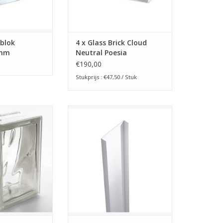
N WINKELWAGEN
sblok
4 x Glass Brick Cloud
0mm
Neutral Poesia
€190,00
Stukprijs : €47,50 / Stuk
in het type Wave.
Aluminium afdekstrip met 2
ard basic versie.
rechte zijde. Deze strip is
aan de buitenkant
geschikt om een glazen
 x 132 x 190mm
bouwsteen wand af te dekken op
jk 8cm dik. Dit is
de kopse kant.
e optie om een
TOEVOEGEN AAN WINKELWAGEN
en te realiseren.
N WINKELWAGEN