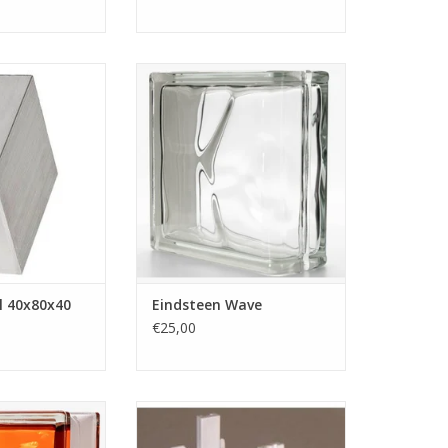
-profiel met een
Deze stenen gebruikt u op de
cm heeft flenzen
kopse kanten van de wand. Op
 de rug van het
deze manier kan u ipv een profiel
 80mm aan de
eindigen met een glazen
e lopen dus gelijk
bouwsteen. Deze stenen zijn aan
ouwstenen bij het
1 zijde afgerond.
de glasblokken.
Natuurlijk kunnen deze stenen
ook als bovenrand toegepast
N WINKELWAGEN
worden.
TOEVOEGEN AAN WINKELWAGEN
el 40x80x40
Eindsteen Wave
€25,00
Brilly Orange
1 doos voegkruisjes bevat 100
eft een gewolkt
stuks. Deze voegkruisjes voor