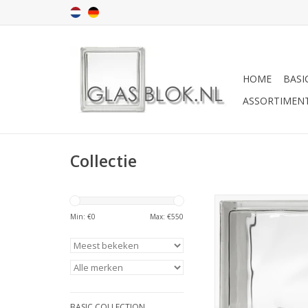
HOME
BASI
ASSORTIMEN
Collectie
Dit glasblok heeft e
Min: €
0
Max: €
550
uiterlijk. De glazen b
glaskleurig en heeft go
glas. Onze stenen zij
voor binnen én buit
Deze stenen hebbe
voorraad. de stenen 
BASIC COLLECTION