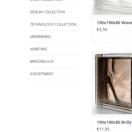
in dozen. Klasse 1 k
TOEVOEGEN AAN WI
DESIGN COLLECTION
190x190x80 Wav
TECHNOLOGY COLLECTION
€3,50
VERWERKING
AFMETING
190x190x80 Brilly
Deze steen heeft ee
BREEZEBLOCK
uiterlijk. De kleur is a
steen gespoten waa
ASSORTIMENT
steen alleen geschik
binnen gebru
TOEVOEGEN AAN WI
190x190x80 Brill
€11,95