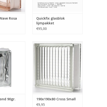
Collectie van 190x190x80mm
TOEVOEGEN AAN WINKELWAGEN
Wave Rosa
Quickfix glasblok
lijmpakket
€95,00
n is geschikt om
Deze glazen bouwsteen heeft
 met de andere
horizontale en verticale banen.
wstenen van
De glazen bouwsteen is
 in de Wave
glaskleurig en heeft een
 deze steen maak
gestreepte structuur. Deze
onde hoeken van
stenen hebben wij op voorraad.
raden.
TOEVOEGEN AAN WINKELWAGEN
N WINKELWAGEN
ond 90gr.
190x190x80 Cross Small
€9,95