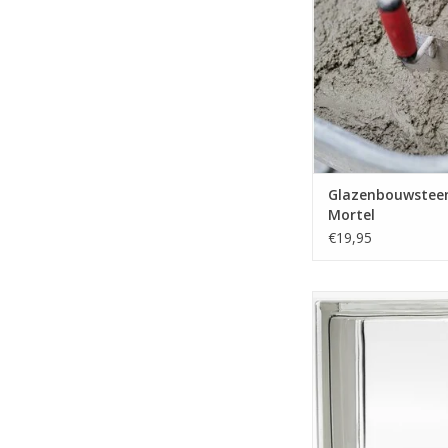
bouwstenen van 190x
rijen breed, en 5 rije
mortel is aard-voch
neemt geen water op
normale metsels
TOEVOEGEN AAN WI
Glazenbouwstee
Mortel
€19,95
Deze glazen bouws
volledig transparant.
heldere uitvoering. 
van deze steen is 1
Deze stenen hebbe
voorraad.
TOEVOEGEN AAN WI