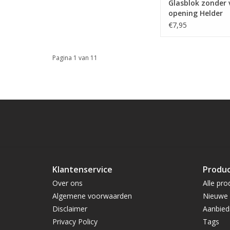
Glasblok zonder 
opening Helder
€7,95
Pagina 1 van 11
Klantenservice
Produ
Over ons
Alle pro
Algemene voorwaarden
Nieuwe 
Disclaimer
Aanbied
Privacy Policy
Tags