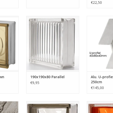
€22,50
een met de
Deze glazen bouwsteen heeft
Dit Aluminium U
80 mm is
horizontale lijnen van ongeveer
lengte van 250
terug in de
1cm aan beide zijde van de
van 40mm hoog,
e steen is
glazen bouwstenen. De glazen
profiel is
heeft een
bouwsteen is glaskleurig en heeft
buitenzijde. Dez
 een vrolijk
een gestreepte structuur. Deze
aan de glazen b
geeft bij
stenen hebben wij op voorraad.
metselen van 
ere stenen
TOEVOEGEN AAN WINKELWAGEN
TOEVOEGEN AA
NKELWAGEN
own
190x190x80 Parallel
Alu. U-profi
250cm
€9,95
€145,00
n mortel is
190x190x80 Wave Silor
190x190x80 
2 glazen
De glazen bouwstenen hebben
Deze steen he