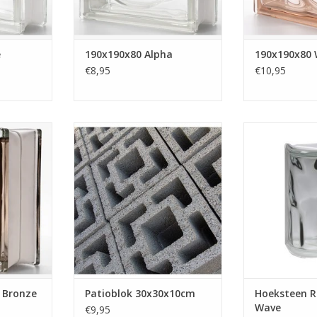
waliteit.
TOEVOEGEN AAN WINKELWAGEN
NKELWAGEN
e
190x190x80 Alpha
190x190x80 
€8,95
€10,95
 Bronze
Patioblokken van beton voor in
Deze ronde stee
n gewolkt
de tuin of voor een
te combineren
chteraf in de
scheidingswand. Handige
glazen bou
rdoor deze
robuuste blokken die tegen een
190x190x80
t is voor
stootje kunnen. De blokken zijn
uitvoering. Met
ik.
makkelijk te vermetselen en
je mooie afger
eventueel in een andere kleur te
90 g
NKELWAGEN
verven waardoor ze een frisse
TOEVOEGEN AA
trendy uitstraling kr...
TOEVOEGEN AAN WINKELWAGEN
y Bronze
Patioblok 30x30x10cm
Hoeksteen R
Wave
€9,95