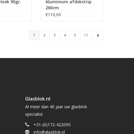
Hoek 90gr.
Aluminium afdekstrip
260cm
€110,00
1
2
3
4
5
11
Glasblok.nl
Al meer dan 40 jaar uw glasblok
specialist
+31-(0)172-422095
info@glasblok.nl