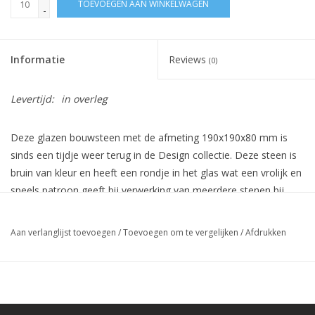
TOEVOEGEN AAN WINKELWAGEN
-
Informatie
Reviews
(0)
Levertijd:
in overleg
Deze glazen bouwsteen met de afmeting 190x190x80 mm is
sinds een tijdje weer terug in de Design collectie. Deze steen is
bruin van kleur en heeft een rondje in het glas wat een vrolijk en
speels patroon geeft bij verwerking van meerdere stenen bij
elkaar. Ipv de witte kalklaag rondom is deze steen afgewerkt
met een spiegellaag, waardoor deze steen meer schittering en
Aan verlanglijst toevoegen
/
Toevoegen om te vergelijken
/
Afdrukken
glans geeft.
Afmeting: 190x190x80mm.
Kleur: Brown
Afwerking: Spiegel rand rondom