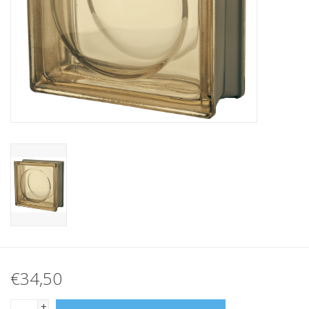
Breezeblock
Assortiment
FAQ
€34,50
+