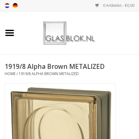
0 Artikelen - €0,00
Home
BASIC COLLECTION
1919/8 Alpha Brown METALIZED
DESIGN COLLECTION
HOME
/
1919/8 ALPHA BROWN METALIZED
TECHNOLOGY
COLLECTION
VERWERKING
AFMETING