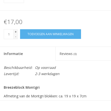
€17,00
+
TOEVOEGEN AAN WINKELWAGEN
-
Informatie
Reviews
(0)
Beschikbaarheid:
Op voorraad
Levertijd:
2-3 werkdagen
Breezeblock Montgri
Afmeting van de Montgri blokken: ca. 19 x 19 x 7cm
Gewicht per stuk: 2,2 kg
Prijs: per stuk.