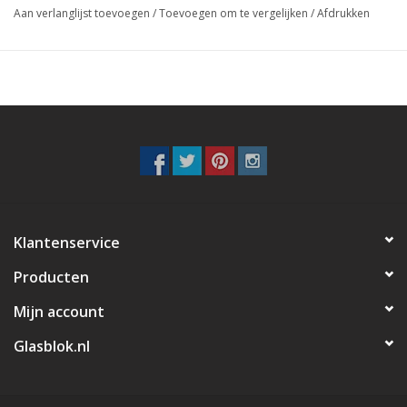
Aan verlanglijst toevoegen
/
Toevoegen om te vergelijken
/
Afdrukken
Keramiek
De keramiek blokken, terracotta, worden stuk voor stuk ‘met
liefde’ gemaakt van klei waarna deze afgebakken worden in de
oven. De blokken zijn leverbaar in twee aardewerk kleuren.
Standaard worden de blokken gemaakt van de welbekende rode
klei, maar deze is ook te leveren in een iets lichtere kleisoort
met de kleur; ‘Arena’.
De blokken zijn goed te combineren in iedere woning of
bedrijfsruimte. Ook leuk in een kantoortuin bijvoorbeeld in
combinatie met groene planten.
Klantenservice
*De kleur van de Terracotta klei kan altijd iets verschillen, ook
Producten
bij dezelfde productie batch.
Mijn account
Glasblok.nl