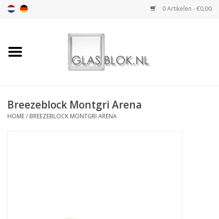
0 Artikelen - €0,00
Home
BASIC COLLECTION
Breezeblock Montgri Arena
DESIGN COLLECTION
HOME
/
BREEZEBLOCK MONTGRI ARENA
TECHNOLOGY
COLLECTION
VERWERKING
AFMETING