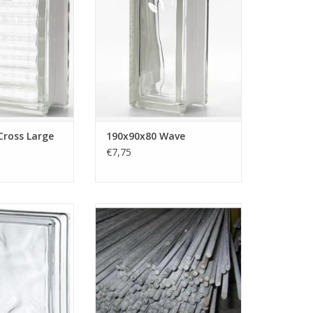
bouwsteen is
190x90x80mm. Deze steen kan
 en heeft een
horizontaal of verticaal verwerkt
tructuur. Deze
worden in de wanden. Geschikt
wij op voorraad.
voor binnen en buitengebruik.
N WINKELWAGEN
TOEVOEGEN AAN WINKELWAGEN
Cross Large
190x90x80 Wave
€7,75
azen bouwstenen
Gebruik altijd RVS of verzinkte
x100mm hebben
wapening rond 6mm voor de
ke decor.
glazen bouwstenen. Deze
gen het licht op
wapening dient u horizontaal en
anier de woning
verticaal in de voegen te
chterliggende
verwerken voor een stevige
iets wat 'gewolkt'
wand. De lengte van deze
d weergegeven
wapeningsstaven zijn ca. 2 meter.