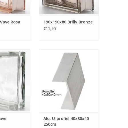
Wave Rosa
190x190x80 Brilly Bronze
€11,95
ebruikt u op de
Dit Aluminium U-profiel met een
van de wand. Op
lengte van 250cm heeft flenzen
u ipv een profiel
van 40mm hoog, de rug van het
t een glazen
profiel is 80mm aan de
 stenen zijn aan
buitenzijde. Deze lopen dus gelijk
afgerond.
aan de glazen bouwstenen bij het
nen deze stenen
metselen van de glasblokken.
rand toegepast
TOEVOEGEN AAN WINKELWAGEN
den.
N WINKELWAGEN
ave
Alu. U-profiel 40x80x40
250cm