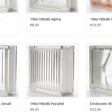
waliteit.
TOEVOEGEN AAN WINKELWAGEN
NKELWAGEN
e
190x190x80 Alpha
190x190x80 
€8,95
€10,95
een heeft
Deze glazen bouwsteen heeft
Deze stenen g
cale banen.
horizontale lijnen van ongeveer
kopse kanten 
een is
1cm aan beide zijde van de
deze manier kan 
eft een
glazen bouwstenen. De glazen
eindigen me
ur. Deze
bouwsteen is glaskleurig en heeft
bouwsteen. Deze
 voorraad.
een gestreepte structuur. Deze
1 zijde 
stenen hebben wij op voorraad.
Natuurlijk kun
NKELWAGEN
ook als boven
TOEVOEGEN AAN WINKELWAGEN
wor
TOEVOEGEN AA
 Small
190x190x80 Parallel
Eindsteen W
€9,95
€25,00