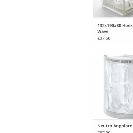
TOEVOEGEN AAN WI
132x190x80 Hoek
Wave
€37,50
Vetroarredo Neutro 
TOEVOEGEN AAN WI
Neutro Angolare
€37,50