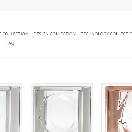
C COLLECTION
DESIGN COLLECTION
TECHNOLOGY COLLECTI
T
FAQ
Deze glazen bouwsteen met de
190x190x8
afmeting 190x190x80 mm is
De glazen bou
en gewolkt
sinds een tijdje weer terug in de
de kleur rosa 
ouwsteen is
collectie. Deze steen is
een gewolk
lfjes in het
glaskleurig en heeft een rondje in
n geschikt
TOEVOEGEN AA
het glas wat een vrolijk en speels
engebruik.
patroon geeft bij verwerking van
n wij op
meerdere stenen bij elkaar.
leveren wij