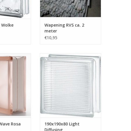
enen zijn ide...
TOEVOEGEN AAN WINKELWAGEN
N WINKELWAGEN
 Wolke
Wapening RVS ca. 2
meter
€10,95
ve Rosa Sahara
wstenen hebben
Deze glazen bouwsteen heeft
 en hebben een
een lijnen decor. De glazen
 De term Sahara
bouwsteen is glaskleurig en heeft
zandstraald'.
allemaal streepjes. Bij de ene
zijde zijn de streepjes
N WINKELWAGEN
horizontaal en aan de andere
zijde verticaal. Deze stenen
hebben wij op voorraad.
TOEVOEGEN AAN WINKELWAGEN
Wave Rosa
190x190x80 Light
Diffusing