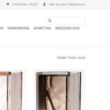
0 Artikelen - €0,00
Mijn account / Registreren
ON
VERWERKING
AFMETING
BREEZEBLOCK
HOME
/
TAGS
/
GLAS
0 Wave Rosa
190x190x80 Brilly Bronze
wstenen hebben
Deze steen heeft een gewolkt
/ roze en hebben
uiterlijk. De kleur is achteraf in de
t uiterlijk.
steen gespoten waardoor deze
steen alleen geschikt is voor
N WINKELWAGEN
binnen gebruik.
TOEVOEGEN AAN WINKELWAGEN