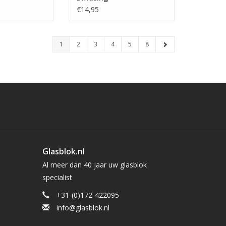
€14,95
1
2
3
4
5
8
Glasblok.nl
Al meer dan 40 jaar uw glasblok
specialist
+31-(0)172-422095
info@glasblok.nl