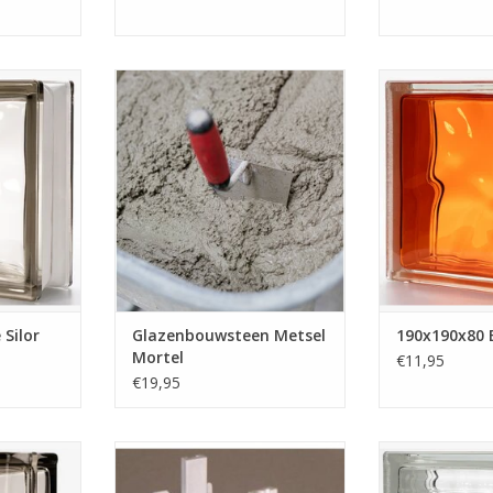
 Silor
1 zak glazen bouwsteen mortel is
190x190x80 
en hebben
voldoende voor 1m2 glazen
Deze steen he
n en hebben
bouwstenen van 190x190x80. (5
uiterlijk. De kleu
rlijk.
rijen breed, en 5 rijen hoog) Deze
steen gespote
mortel is aard-vochtig. Glas
steen alleen g
NKELWAGEN
neemt geen water op zoals bij
binnen 
normale metselstenen.
TOEVOEGEN AA
TOEVOEGEN AAN WINKELWAGEN
Silor
Glazenbouwsteen Metsel
190x190x80 B
Mortel
€11,95
€19,95
r / Bruin
1 doos voegkruisjes bevat 100
Deze glazen bou
stuks. Deze voegkruisjes voor
horizontale en 
NKELWAGEN