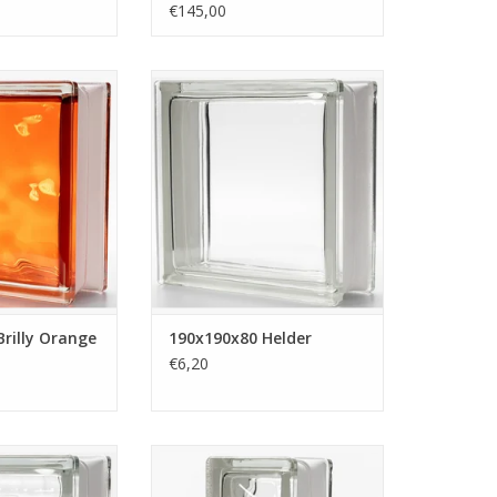
€145,00
Brilly Orange
Deze glazen bouwsteen is
eft een gewolkt
volledig transparant. Dit is de
r is achteraf in de
heldere uitvoering. De afmeting
n waardoor deze
van deze steen is 190x190x80.
eschikt is voor
Deze stenen hebben wij op
gebruik.
voorraad.
N WINKELWAGEN
TOEVOEGEN AAN WINKELWAGEN
rilly Orange
190x190x80 Helder
€6,20
wsteen heeft het
Glazen bouwsteen in wave
verticale banen.
uitvoering. Afmeting