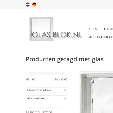
HOME
BASI
ASSORTIMEN
Producten getagd met glas
Dit glasblok heeft e
Min: €
0
Max: €
400
uiterlijk. De glazen b
glaskleurig en heeft go
glas. Onze stenen zij
voor binnen én buit
Deze stenen hebbe
voorraad. de stenen 
BASIC COLLECTION