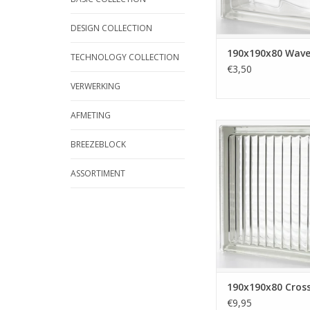
in dozen. Klasse 1 k
TOEVOEGEN AAN WI
DESIGN COLLECTION
190x190x80 Wav
TECHNOLOGY COLLECTION
€3,50
VERWERKING
AFMETING
Deze glazen bouwst
horizontale en verti
BREEZEBLOCK
De glazen bouwst
glaskleurig en he
ASSORTIMENT
gestreepte structu
stenen hebben wij op
TOEVOEGEN AAN WI
190x190x80 Cross
€9,95