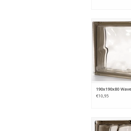
190x190x80 Wave
De glazen bouwsten
de kleur Silor / brui
een gewolkt uite
TOEVOEGEN AAN WI
190x190x80 Wave 
€10,95
Eindsteen Wave Silo
TOEVOEGEN AAN WI