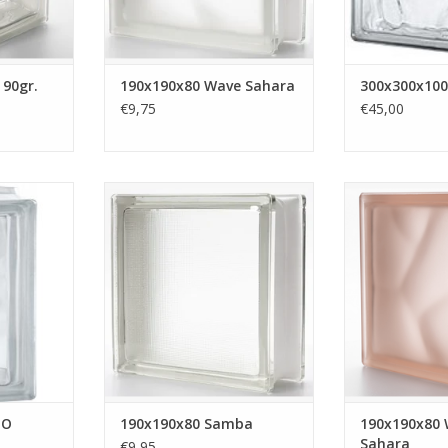
NKELWAGEN
worden. Deze st
TOEVOEGEN AA
 90gr.
190x190x80 Wave Sahara
300x300x100
€9,75
€45,00
Angolare O
Deze glazen bouwsteen heeft het
190x190x80 Wa
Samba decor. De glazen
De glazen bou
NKELWAGEN
bouwsteen is glaskleurig en heeft
de kleur Rosa
allemaal kleine vierkante puntjes
matte finish.
als decoratie. Hierdoor heeft de
betekend 'ge
glazen bouwsteen een
TOEVOEGEN AA
ondoorzichtig effect. Deze
stenen hebben wij op voorraad.
TOEVOEGEN AAN WINKELWAGEN
 O
190x190x80 Samba
190x190x80 
Sahara
€9,95