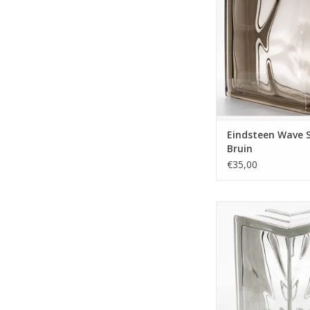
Eindsteen Wave Si
Bruin
€35,00
Hoek glasblok, in het
Dit is de standaard ba
De afmeting is aan de
gemeten: 132 x 13
hoog. En natuurlijk 8cm
een makkelijke opt
hoek van 90graden te 