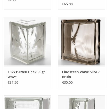
dik
€65,00
132x190x80 Hoek 90gr.
Eindsteen Wave Silor /
Wave
Bruin
€37,50
€35,00