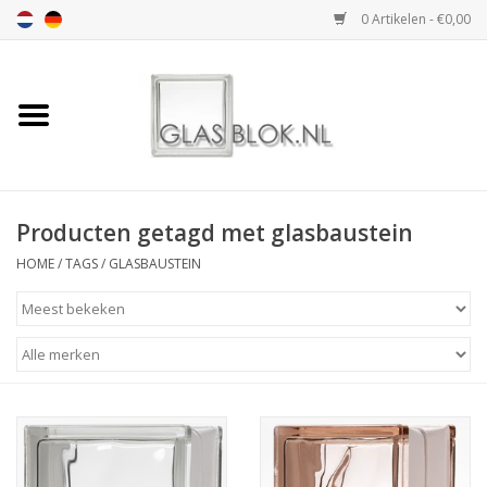
0 Artikelen - €0,00
Home
BASIC COLLECTION
Producten getagd met glasbaustein
DESIGN COLLECTION
HOME
/
TAGS
/
GLASBAUSTEIN
TECHNOLOGY
COLLECTION
VERWERKING
AFMETING