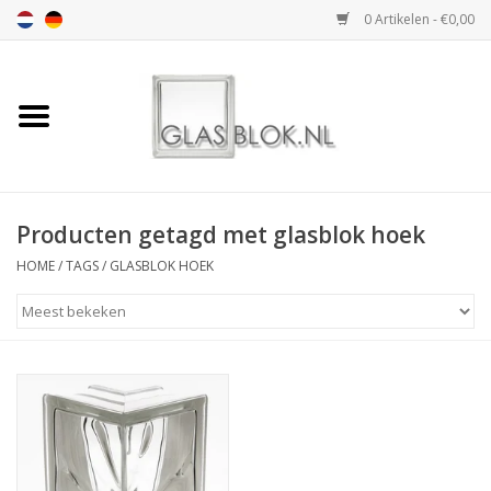
0 Artikelen - €0,00
Home
BASIC COLLECTION
Producten getagd met glasblok hoek
DESIGN COLLECTION
HOME
/
TAGS
/
GLASBLOK HOEK
TECHNOLOGY
COLLECTION
VERWERKING
AFMETING