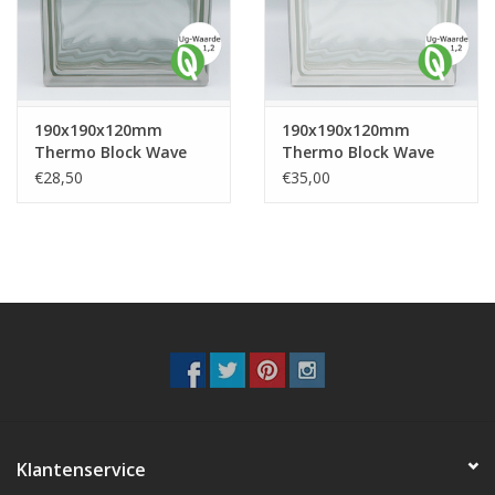
Breezeblock
Assortiment
190x190x120mm
190x190x120mm
FAQ
Thermo Block Wave
Thermo Block Wave
Sahara
€28,50
€35,00
Klantenservice