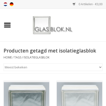
0 Artikelen - €0,00
Home
BASIC COLLECTION
Producten getagd met isolatieglasblok
DESIGN COLLECTION
HOME
/
TAGS
/
ISOLATIEGLASBLOK
TECHNOLOGY
COLLECTION
VERWERKING
AFMETING