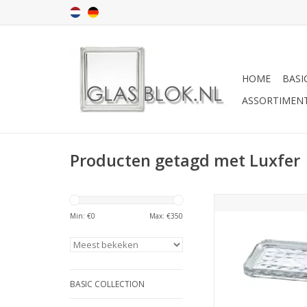
HOME
BASI
ASSORTIMEN
Producten getagd met Luxfer
Beloopbare glastege
formaat 160x160x3
Min: €
0
Max: €
350
een prisma motief. H
van deze stenen i
standaard. Deze maat
verleden vaak toeg
name in beloopba
BASIC COLLECTION
elementen