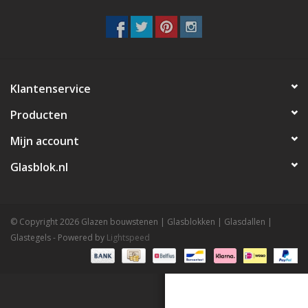
Breezeblock
Assortiment
FAQ
Klantenservice
Producten
Mijn account
Glasblok.nl
© Copyright 2026 Glazen bouwstenen | Glasblokken | Glasdallen |
Glastegels - Powered by
Lightspeed