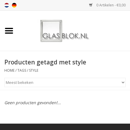
0 Artikelen - €0,00
Home
BASIC COLLECTION
Producten getagd met style
DESIGN COLLECTION
HOME
/
TAGS
/
STYLE
TECHNOLOGY
COLLECTION
VERWERKING
Geen producten gevonden!...
AFMETING