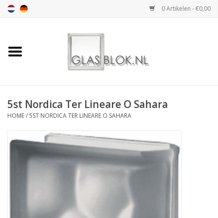
0 Artikelen - €0,00
Home
BASIC COLLECTION
5st Nordica Ter Lineare O Sahara
DESIGN COLLECTION
HOME
/
5ST NORDICA TER LINEARE O SAHARA
TECHNOLOGY
COLLECTION
VERWERKING
AFMETING