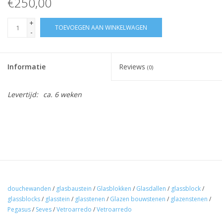
€250,00
+
TOEVOEGEN AAN WINKELWAGEN
-
Informatie
Reviews
(0)
Levertijd:
ca. 6 weken
douchewanden
/
glasbaustein
/
Glasblokken
/
Glasdallen
/
glassblock
/
glassblocks
/
glasstein
/
glasstenen
/
Glazen bouwstenen
/
glazenstenen
/
Pegasus
/
Seves
/
Vetroarredo
/
Vetroarredo