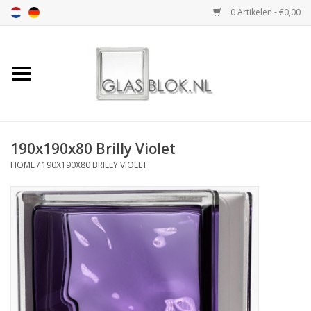
0 Artikelen - €0,00
Home
BASIC COLLECTION
190x190x80 Brilly Violet
DESIGN COLLECTION
HOME
/
190X190X80 BRILLY VIOLET
TECHNOLOGY
COLLECTION
VERWERKING
AFMETING