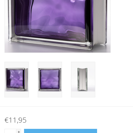
Breezeblock
Assortiment
FAQ
€11,95
+