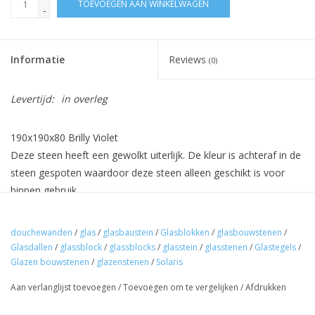
TOEVOEGEN AAN WINKELWAGEN
-
Informatie
Reviews
(0)
Levertijd:
in overleg
190x190x80 Brilly Violet
Deze steen heeft een gewolkt uiterlijk. De kleur is achteraf in de
steen gespoten waardoor deze steen alleen geschikt is voor
binnen gebruik.
Afmeting: 190x190x80mm
douchewanden
/
glas
/
glasbaustein
/
Glasblokken
/
glasbouwstenen
/
Gewicht: 2,25 kg/stuk
Glasdallen
/
glassblock
/
glassblocks
/
glasstein
/
glasstenen
/
Glastegels
/
Glazen bouwstenen
/
glazenstenen
/
Solaris
Aan verlanglijst toevoegen
/
Toevoegen om te vergelijken
/
Afdrukken