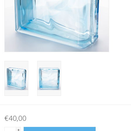
Breezeblock
Assortiment
FAQ
€40,00
+