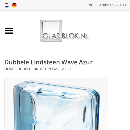
0 Artikelen - €0,00
Home
BASIC COLLECTION
Dubbele Eindsteen Wave Azur
DESIGN COLLECTION
HOME
/
DUBBELE EINDSTEEN WAVE AZUR
TECHNOLOGY
COLLECTION
VERWERKING
AFMETING