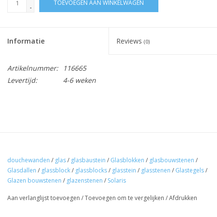
TOEVOEGEN AAN WINKELWAGEN
-
Informatie
Reviews
(0)
Artikelnummer:
116665
Levertijd:
4-6 weken
douchewanden
/
glas
/
glasbaustein
/
Glasblokken
/
glasbouwstenen
/
Glasdallen
/
glassblock
/
glassblocks
/
glasstein
/
glasstenen
/
Glastegels
/
Glazen bouwstenen
/
glazenstenen
/
Solaris
Aan verlanglijst toevoegen
/
Toevoegen om te vergelijken
/
Afdrukken