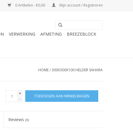
0 Artikelen - €0,00
Mijn account / Registreren
ON
VERWERKING
AFMETING
BREEZEBLOCK
HOME
/
300X300X100 HELDER SAHARA
+
TOEVOEGEN AAN WINKELWAGEN
-
Reviews
(0)