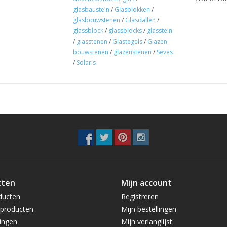
glasbaustein
/
Glasblokken
/
glasbouwstenen
/
Glasdallen
/
glassblock
/
glassblocks
/
glasstein
/
glasstenen
/
Glastegels
/
Glazen
bouwstenen
/
glazenstenen
/
Seves
/
Solaris
cten
Mijn account
ducten
Registreren
producten
Mijn bestellingen
ingen
Mijn verlanglijst