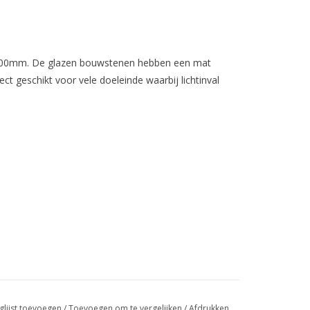
100mm. De glazen bouwstenen hebben een mat
ect geschikt voor vele doeleinde waarbij lichtinval
glijst toevoegen
/
Toevoegen om te vergelijken
/
Afdrukken