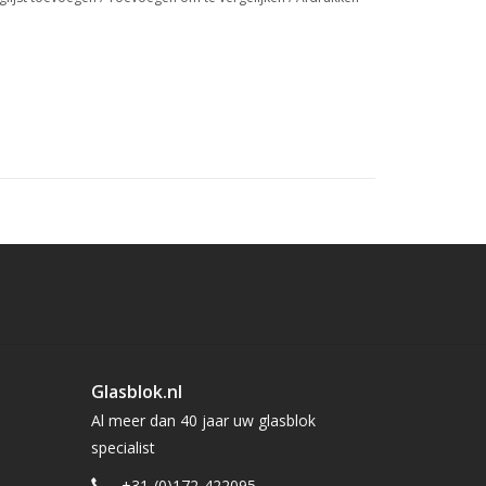
Glasblok.nl
Al meer dan 40 jaar uw glasblok
specialist
+31-(0)172-422095