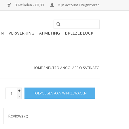
0 Artikelen - €0,00
Mijn account / Registreren
ON
VERWERKING
AFMETING
BREEZEBLOCK
HOME
/
NEUTRO ANGOLARE O SATINATO
+
TOEVOEGEN AAN WINKELWAGEN
-
Reviews
(0)